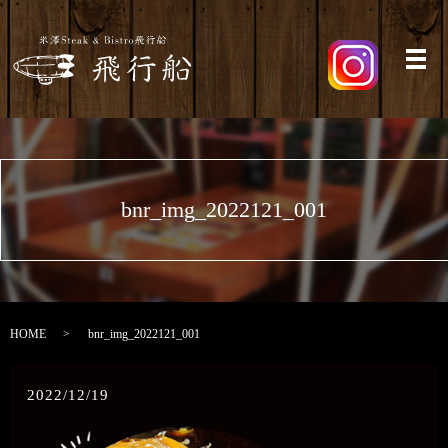
メ
bnr_img_2022121_001
HOME
bnr_img_2022121_001
2022/12/19