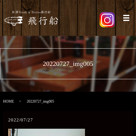
メ
20220727_img005
HOME
20220727_img005
2022/07/27