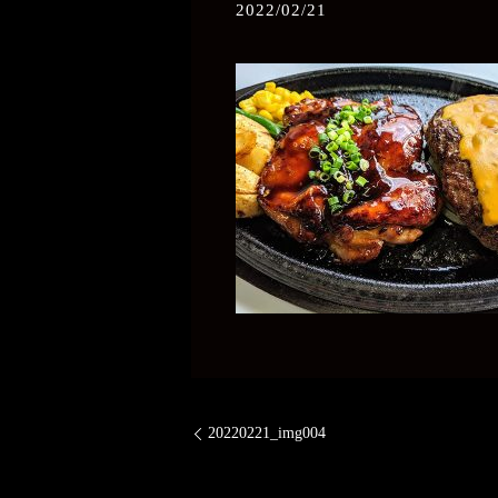
2022/02/21
20220221_img004