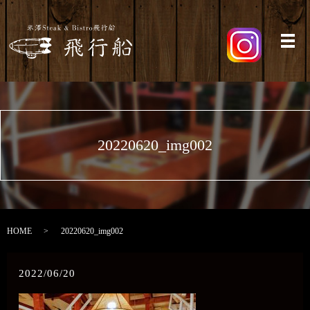
メ
20220620_img002
HOME
20220620_img002
2022/06/20