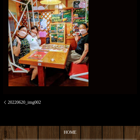
20220620_img002
HOME