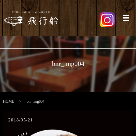
メ
bnr_img004
HOME
bnr_img004
2018/05/21