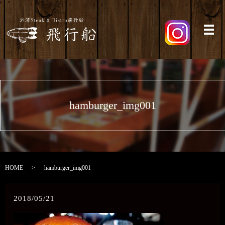
メ
hamburger_img001
HOME
hamburger_img001
2018/05/21