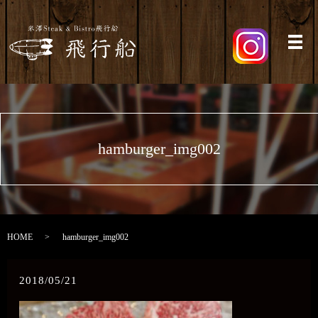
メ
hamburger_img002
HOME
hamburger_img002
2018/05/21