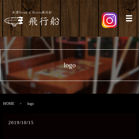
メ
logo
HOME
logo
2019/10/15