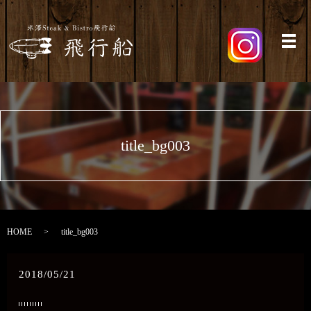
メ
title_bg003
HOME
title_bg003
2018/05/21